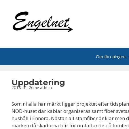
Hoppa
till
innehåll
Om föreningen
Uppdatering
2018-01-26
av
admin
Som ni alla har märkt ligger projektet efter tidsplan
NOD-huset där kablar organiseras samt fiber svetsas
hushåll i Ennora. Nästan all stamfiber är klar men d
marken då skadorna blir för omfattande på tomte