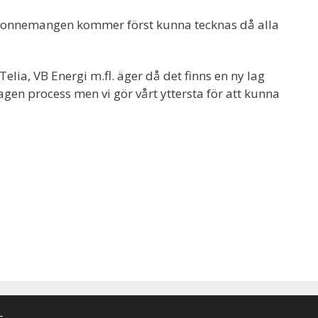
abonnemangen kommer först kunna tecknas då alla
lia, VB Energi m.fl. äger då det finns en ny lag
gen process men vi gör vårt yttersta för att kunna
s