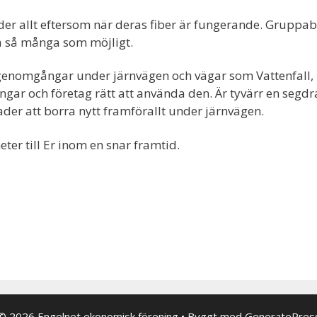
der allt eftersom när deras fiber är fungerande. Grupp
a så många som möjligt.
genomgångar under järnvägen och vägar som Vattenfall, Te
gar och företag rätt att använda den. Är tyvärr en segdra
ader att borra nytt framförallt under järnvägen.
er till Er inom en snar framtid.
© 2026 Engelnet ekonomisk förening
• Byggt med
GeneratePres