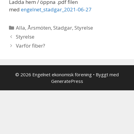
Ladda hem / öppna .pdf filen
med
engelnet_stadgar_2021-06-27
Kategorier
Alla
,
Årsmöten
,
Stadgar
,
Styrelse
Styrelse
Varför fiber?
© 2026 Engelnet ekonomisk förening
• Byggt med
GeneratePress