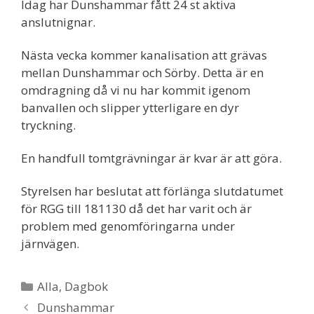
Idag har Dunshammar fått 24 st aktiva
anslutnignar.
Nästa vecka kommer kanalisation att grävas
mellan Dunshammar och Sörby. Detta är en
omdragning då vi nu har kommit igenom
banvallen och slipper ytterligare en dyr
tryckning.
En handfull tomtgrävningar är kvar är att göra.
Styrelsen har beslutat att förlänga slutdatumet
för RGG till 181130 då det har varit och är
problem med genomföringarna under
järnvägen.
Kategorier
Alla
,
Dagbok
Dunshammar