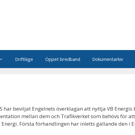
Driftläge
Öppet bredband
Dokumentarkiv
r beviljat Engelnets överklagan att nyttja VB Energis be
entation mellan dem och Trafikverket som behövs för att f
ergi. Första förhandlingen har inletts gällande den i 