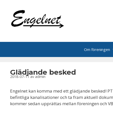
Hoppa
till
innehåll
Om föreningen
Glädjande besked
2018-07-11
av
admin
Engelnet kan komma med ett glädjande besked! PTS ha
befintliga kanalisationer och ta fram aktuell dokum
kommer sedan upprättas mellan föreningen och VB En